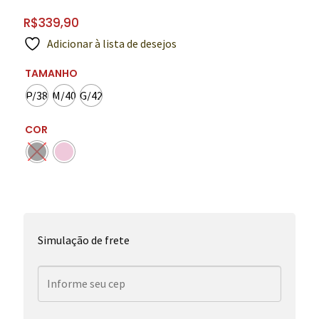
R$
339,90
Adicionar à lista de desejos
TAMANHO
P/38
M/40
G/42
COR
Simulação de frete