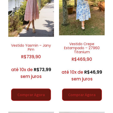
Vestido Crepe
Vestido Yasmin – Jany
Estampado – 27960
Pim
Titanium
R$
739,90
R$
469,90
até 10x de
R$
73,99
até 10x de
R$
46,99
sem juros
sem juros
Comprar Agora
Comprar Agora