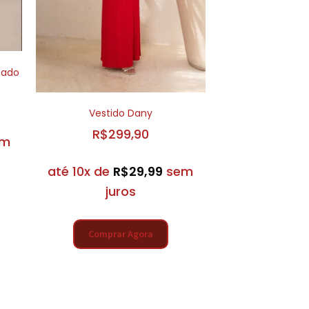
pado
Vestido Dany
R$
299,90
em
até 10x de
R$
29,99
sem
juros
Comprar Agora