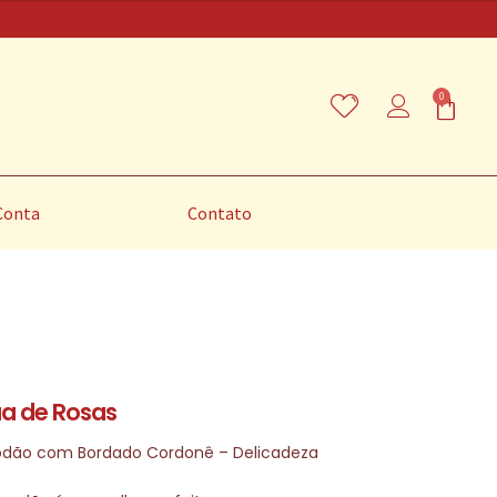
0
Conta
Contato
ua de Rosas
godão com Bordado Cordonê – Delicadeza