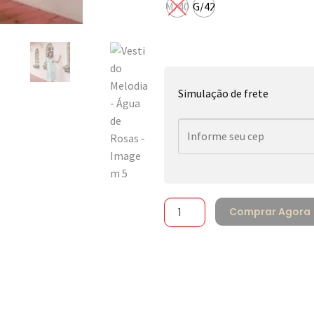
M/40
G/42
Simulação de frete
Comprar Agora