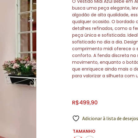
O Vestido Midi Azul Bebê em A
busca uma peça elegante, le
algodão de alta qualidade, ess
qualquer ocasião. O bordado 
detalhes refinados, como a fe
peça única e sofisticada. Idea
sofisticado no dia a dia. Desi
comprimento midi oferece o equ
conforto. A fenda discreta na
movimento, enquanto o botão
que enriquece ainda mais o 
para valorizar a silhueta com 
R$
499,90
Adicionar à lista de desejo
TAMANHO