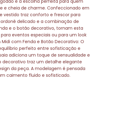
lgodão é a escolha perfeita para quem
ve e cheia de charme. Confeccionado em
e vestido traz conforto e frescor para
cordonê delicado e a combinação de
nda e o botão decorativo, tornam esta
l para eventos especiais ou para um look
gn Midi com Fenda e Botão Decorativo: O
ilíbrio perfeito entre sofisticação e
 saia adiciona um toque de sensualidade e
 decorativo traz um detalhe elegante
design da peça. A modelagem é pensada
um caimento fluido e sofisticado.
s