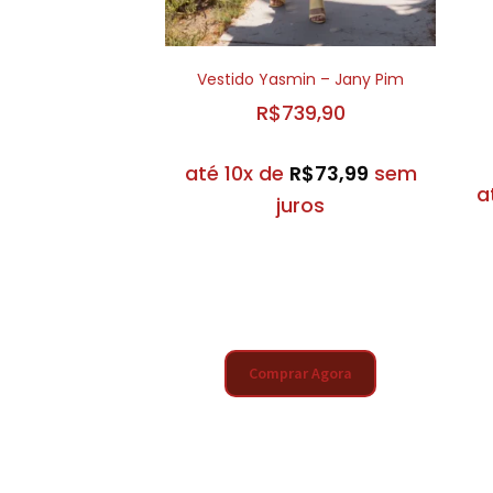
Vestido Yasmin – Jany Pim
R$
739,90
até 10x de
R$
73,99
sem
a
juros
Comprar Agora