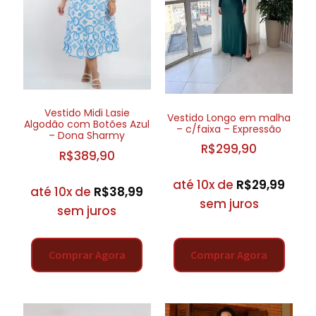
Vestido Midi Lasie
Vestido Longo em malha
Algodão com Botões Azul
– c/faixa – Expressão
– Dona Sharmy
R$
299,90
R$
389,90
até 10x de
R$
29,99
até 10x de
R$
38,99
sem juros
sem juros
Comprar Agora
Comprar Agora