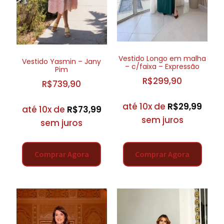
Vestido Longo em malha
Vestido Yasmin – Jany
– c/faixa – Expressão
Pim
R$
299,90
R$
739,90
até 10x de
R$
29,99
até 10x de
R$
73,99
sem juros
sem juros
Comprar Agora
Comprar Agora