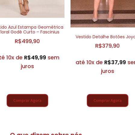
tido Azul Estampa Geométrica
Floral Godê Curto – Fascinius
Vestido Detalhe Botões Joya
R$
499,90
R$
379,90
té 10x de
R$
49,99
sem
até 10x de
R$
37,99
s
juros
juros
Comprar Agora
Comprar Agora