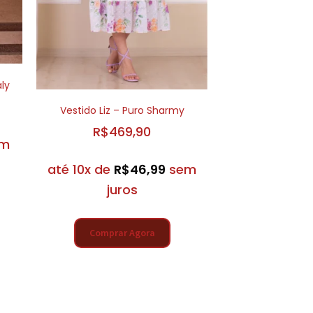
ly
Vestido Liz – Puro Sharmy
R$
469,90
em
até 10x de
R$
46,99
sem
juros
Comprar Agora