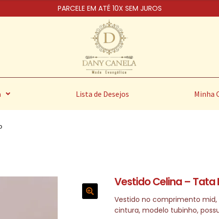
PARCELE EM ATÉ 10X SEM JUROS
a
Lista de Desejos
Minha 
o
Vestido Celina – Tata 
Vestido no comprimento mid,
cintura, modelo tubinho, possu