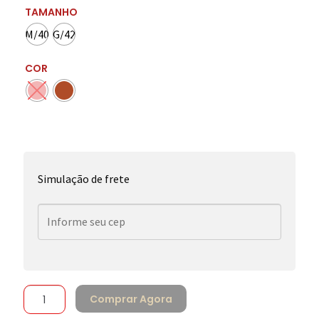
TAMANHO
M/40
G/42
COR
Simulação de frete
Comprar Agora