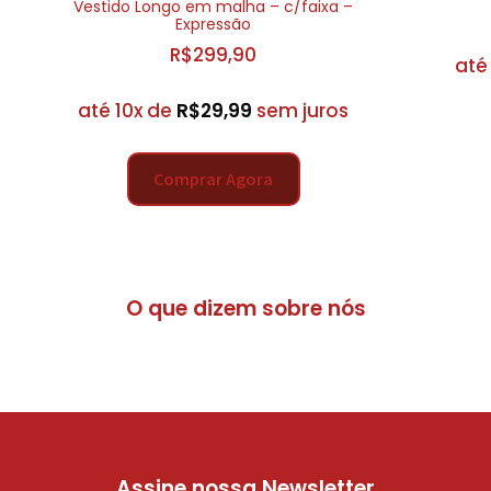
Vestido Longo em malha – c/faixa –
Expressão
R$
299,90
até
até 10x de
R$
29,99
sem juros
Comprar Agora
O que dizem sobre nós
Assine nossa Newsletter