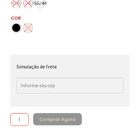
M/40
G/42
GG/44
COR
Simulação de frete
Comprar Agora