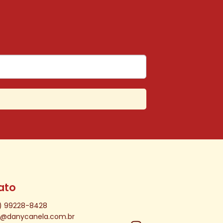
ato
) 99228-8428
o@danycanela.com.br