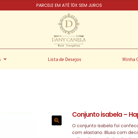
PARCELE EM ATÉ 10X SEM JUROS
a
Lista de Desejos
Minha 
Conjunto isabela – H
O conjunto Isabela foi confe
com elastano. Blusa com deco