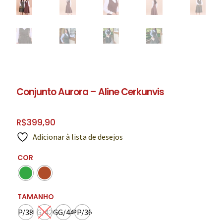
Conjunto Aurora – Aline Cerkunvis
R$
399,90
Adicionar à lista de desejos
COR
TAMANHO
P/38
G/42
GG/44
PP/36