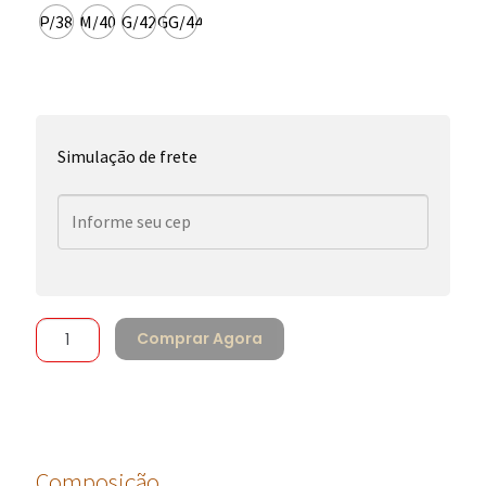
P/38
M/40
G/42
GG/44
Simulação de frete
Comprar Agora
Composição