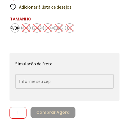
Adicionar à lista de desejos
TAMANHO
P/38
M/40
G/42
GG/44
EGG
EG
Simulação de frete
Comprar Agora