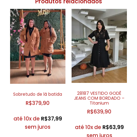
Produtos relacionados
28187 VESTIDO GODÊ
Sobretudo de lã batida
JEANS COM BORDADO –
R$
379,90
Titanium
R$
639,90
até 10x de
R$
37,99
sem juros
até 10x de
R$
63,99
sem juros