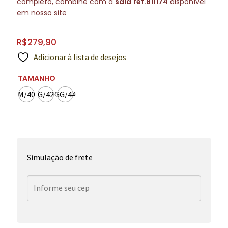
completo, combine com a
saia
ref.811174
disponível
em nosso site
R$
279,90
Adicionar à lista de desejos
TAMANHO
M/40
G/42
GG/44
Simulação de frete