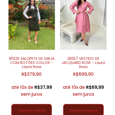
811225 SALOPETE DE SARJA
28257 VESTIDO DE
COM BOTÕES COLLOR –
JACQUARD ROSE – Laura
Laura Rosa
Rosa
R$
379,90
R$
699,90
até 10x de
R$
37,99
até 10x de
R$
69,99
sem juros
sem juros
Comprar Agora
Comprar Agora