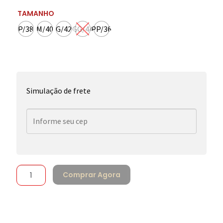
TAMANHO
P/38
M/40
G/42
GG/44
PP/36
Simulação de frete
Comprar Agora