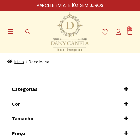
PARCELE EM ATÉ 10X SEM JUROS
0
Início
Doce Maria
Categorias
Saias
Cor
Vestidos
ROSA CLARO
Tamanho
AZUL CLARO
P/38
Preço
M/40