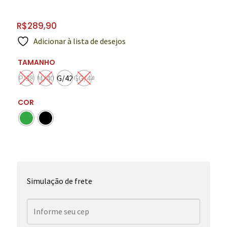
R$
289,90
Adicionar à lista de desejos
TAMANHO
P/38
M/40
G/42
GG/44
COR
Simulação de frete