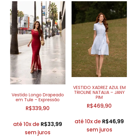
VESTIDO XADREZ AZUL EM
TRIOLINE NATALIA – JANY
Vestido Longo Drapeado
PIM
em Tule – Expressão
R$
469,90
R$
339,90
até 10x de
R$
46,99
até 10x de
R$
33,99
sem juros
sem juros