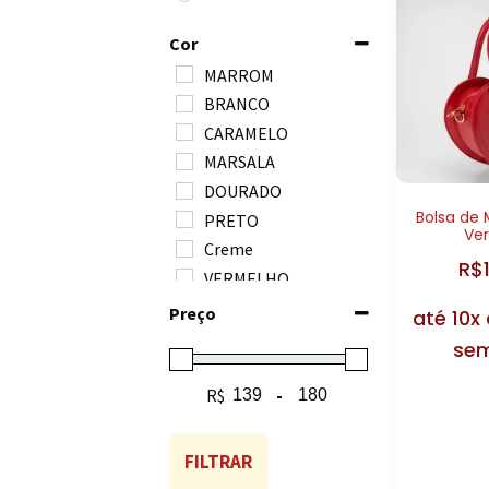
Cor
MARROM
BRANCO
CARAMELO
MARSALA
DOURADO
Bolsa de
PRETO
Ve
Creme
R$
VERMELHO
Preço
até 10x
sem
R$
-
Minimum Price
Maximum Price
FILTRAR