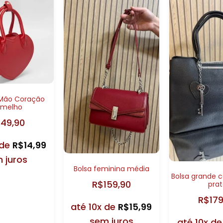
 Mão Coração
rmelho
149,90
 de
R$
14,99
 juros
Bolsa feminina média
Bolsa grande 
R$
159,90
pra
R$
17
até 10x de
R$
15,99
sem juros
até 10x d