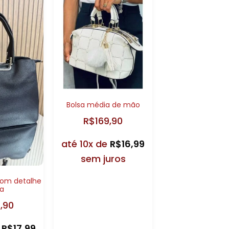
Bolsa média de mão
R$
169,90
até 10x de
R$
16,99
sem juros
com detalhe
ta
9,90
e
R$
17,99