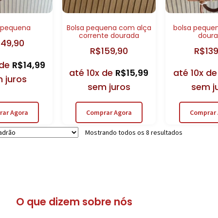
 pequena
Bolsa pequena com alça
bolsa peque
corrente dourada
dour
149,90
R$
159,90
R$
13
 de
R$
14,99
até 10x de
R$
15,99
até 10x d
 juros
sem juros
sem j
rar Agora
Comprar Agora
Comprar 
Mostrando todos os 8 resultados
O que dizem sobre nós