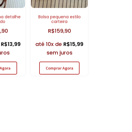
na detalhe
Bolsa pequena estilo
ado
carteira
9,90
R$
159,90
e
R$
13,99
até 10x de
R$
15,99
uros
sem juros
Agora
Comprar Agora