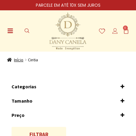
PARCELE EM ATÉ 10X SEM JUROS
0
Início
Cintia
Categorias
Vestidos
Tamanho
M/40
Preço
G/42
FILTRAR